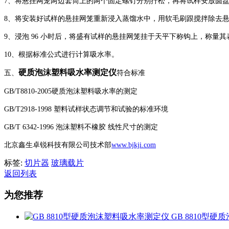
7、将悬挂网笼两边套筒上的两个固定螺钉分别拧松，再将试样安放圆
8、将安装好试样的悬挂网笼重新浸入蒸馏水中，用软毛刷跟搅拌除去
9、浸泡 96 小时后，将盛有试样的悬挂网笼挂于天平下称钩上，称量其表
10、根据标准公式进行计算吸水率。
硬质泡沫塑料吸水率测定仪
五、
符合标准
GB/T8810-2005硬质泡沫塑料吸水率的测定
GB/T2918-1998 塑料试样状态调节和试验的标准环境
GB/T 6342-1996 泡沫塑料不橡胶 线性尺寸的测定
北京鑫生卓锐科技有限公司技术部
www.bjkji.com
标签:
切片器
玻璃载片
返回列表
为您推荐
GB 8810型