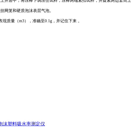
盘上并居中；将压棒下调压住试样，压棒两端紧扣试样，并旋紧两边套筒
悬挂网笼和硬质泡沫表层气泡。
现质量（m3），准确至0.1g，并记住下来 。
硬质泡沫塑料吸水率测定仪