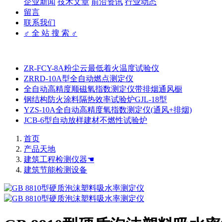
企业新闻
技术文章
前沿资讯
行业动态
留言
联系我们
♂ 全 站 搜 索 ♂
ZR-FCY-8A粉尘云最低着火温度试验仪
ZRRD-10A型全自动燃点测定仪
全自动高精度顺磁氧指数测定仪带排烟通风橱
钢结构防火涂料隔热效率试验炉GJL-18型
YZS-10A全自动高精度氧指数测定仪(通风+排烟)
JCB-6型自动放样建材不燃性试验炉
首页
产品天地
建筑工程检测仪器☚
建筑节能检测设备