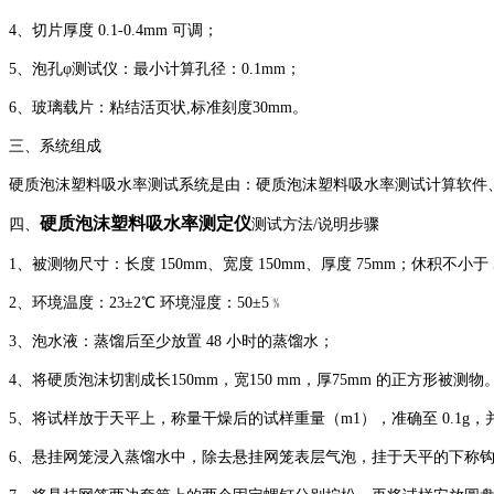
4、切片厚度 0.1-0.4mm 可调；
5、泡孔φ测试仪：最小计算孔径：0.1mm；
6、玻璃载片：粘结活页状,标准刻度30mm。
三、系统组成
硬质泡沫塑料吸水率测试系统是由：硬质泡沫塑料吸水率测试计算软件
硬质泡沫塑料吸水率测定仪
四、
测试方法/说明步骤
1、被测物尺寸：长度 150mm、宽度 150mm、厚度 75mm；休积不小于 5
2、环境温度：23±2℃ 环境湿度：50±5﹪
3、泡水液：蒸馏后至少放置 48 小时的蒸馏水；
4、将硬质泡沫切割成长150mm，宽150 mm，厚75mm 的正方形被测物
5、将试样放于天平上，称量干燥后的试样重量（m1），准确至 0.1g，
6、悬挂网笼浸入蒸馏水中，除去悬挂网笼表层气泡，挂于天平的下称钩上